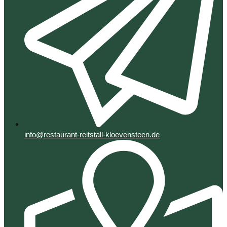
info@restaurant-reitstall-kloevensteen.de