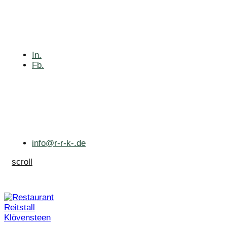
In.
Fb.
info@r-r-k-.de
scroll